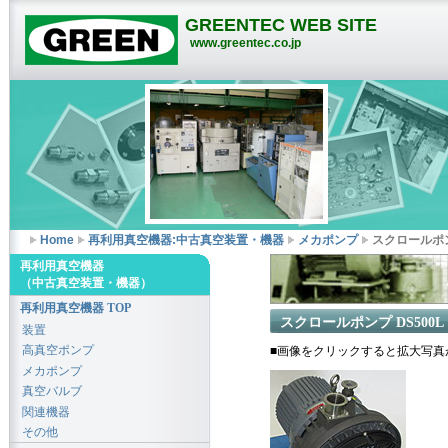
GREENTEC WEB SITE
www.greentec.co.jp
Home
再利用真空機器:中古真空装置・機器
メカポンプ
スクロールポン
再利用真空機器
（中古真空装置・機器）
再利用真空機器 TOP
スクロールポンプ DS500L
装置
高真空ポンプ
■画像をクリックすると拡大写真
メカポンプ
真空バルブ
関連機器
その他