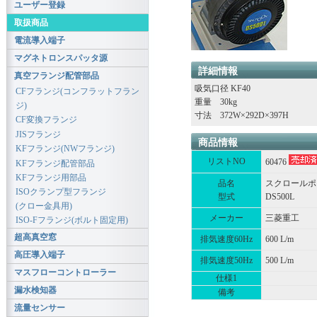
ユーザー登録
取扱商品
電流導入端子
マグネトロンスパッタ源
詳細情報
真空フランジ配管部品
吸気口径 KF40
CFフランジ(コンフラットフラン
重量 30kg
ジ)
寸法 372W×292D×397H
CF変換フランジ
JISフランジ
商品情報
KFフランジ(NWフランジ)
リストNO
60476
KFフランジ配管部品
KFフランジ用部品
品名
スクロールポ
ISOクランプ型フランジ
型式
DS500L
(クロー金具用)
メーカー
三菱重工
ISO-Fフランジ(ボルト固定用)
超高真空窓
排気速度60Hz
600 L/m
高圧導入端子
排気速度50Hz
500 L/m
マスフローコントローラー
仕様1
漏水検知器
備考
流量センサー