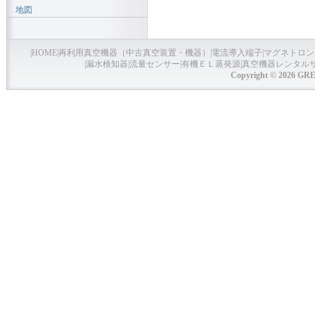
地図
|
HOME
|
再利用真空機器（中古真空装置・機器）
|
電流導入端子
|
マグネトロン
|
漏水検知器
|
流量センサー
|
有機ＥＬ蒸発源
|
真空機器レンタル
Copyright © 2026 GRE