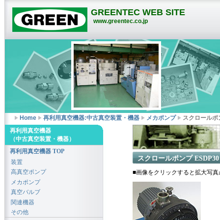
GREENTEC WEB SITE
www.greentec.co.jp
Home
再利用真空機器:中古真空装置・機器
メカポンプ
スクロールポン
再利用真空機器
（中古真空装置・機器）
再利用真空機器 TOP
スクロールポンプ ESDP30
装置
高真空ポンプ
■画像をクリックすると拡大写真
メカポンプ
真空バルブ
関連機器
その他