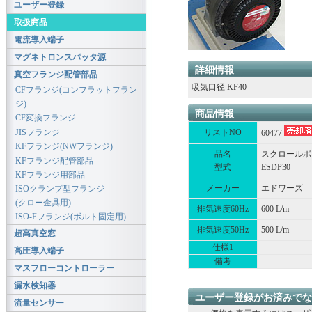
ユーザー登録
取扱商品
電流導入端子
マグネトロンスパッタ源
詳細情報
真空フランジ配管部品
吸気口径 KF40
CFフランジ(コンフラットフラン
ジ)
商品情報
CF変換フランジ
JISフランジ
リストNO
60477
KFフランジ(NWフランジ)
品名
スクロールポ
KFフランジ配管部品
型式
ESDP30
KFフランジ用部品
メーカー
エドワーズ
ISOクランプ型フランジ
(クロー金具用)
排気速度60Hz
600 L/m
ISO-Fフランジ(ボルト固定用)
排気速度50Hz
500 L/m
超高真空窓
仕様1
高圧導入端子
備考
マスフローコントローラー
漏水検知器
ユーザー登録がお済みでな
流量センサー