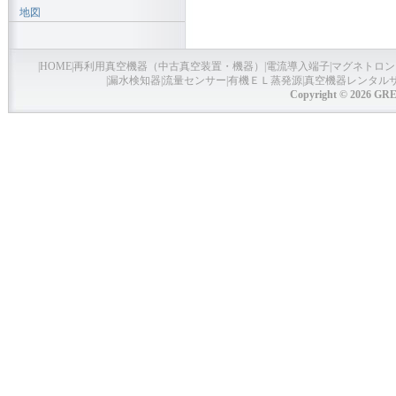
地図
|
HOME
|
再利用真空機器（中古真空装置・機器）
|
電流導入端子
|
マグネトロン
|
漏水検知器
|
流量センサー
|
有機ＥＬ蒸発源
|
真空機器レンタル
Copyright © 2026 GRE