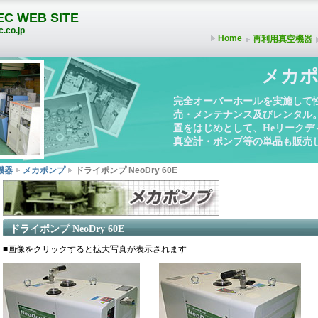
C WEB SITE
.co.jp
Home
再利用真空機器
メカポ
完全オーバーホールを実施して
売・メンテナンス及びレンタル
置をはじめとして、Heリーク
真空計・ポンプ等の単品も販売
機器
メカポンプ
ドライポンプ NeoDry 60E
ドライポンプ NeoDry 60E
■画像をクリックすると拡大写真が表示されます