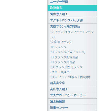
ユーザー登録
取扱商品
電流導入端子
マグネトロンスパッタ源
真空フランジ配管部品
CFフランジ(コンフラットフラン
ジ)
CF変換フランジ
JISフランジ
KFフランジ(NWフランジ)
KFフランジ配管部品
KFフランジ用部品
ISOクランプ型フランジ
(クロー金具用)
ISO-Fフランジ(ボルト固定用)
超高真空窓
高圧導入端子
マスフローコントローラー
漏水検知器
流量センサー