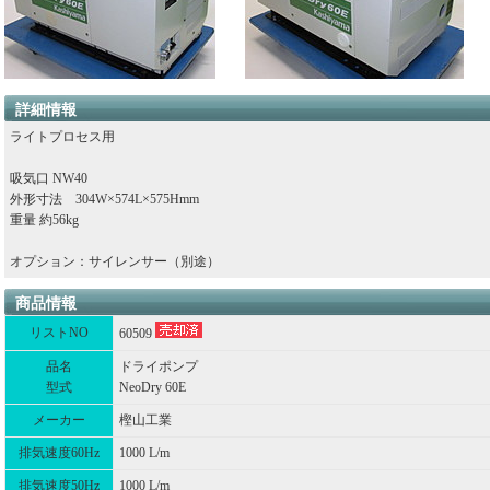
詳細情報
ライトプロセス用
吸気口 NW40
外形寸法 304W×574L×575Hmm
重量 約56kg
オプション：サイレンサー（別途）
商品情報
リストNO
60509
品名
ドライポンプ
型式
NeoDry 60E
メーカー
樫山工業
排気速度60Hz
1000 L/m
排気速度50Hz
1000 L/m