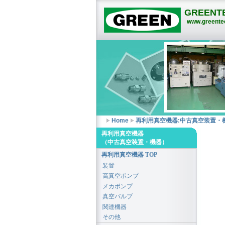
GREENTE
www.greentec
Home
再利用真空機器:中古真空装置・
再利用真空機器
（中古真空装置・機器）
再利用真空機器 TOP
装置
高真空ポンプ
メカポンプ
真空バルブ
関連機器
その他