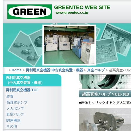
GREENTEC WEB SITE
www.greentec.co.jp
Home
再利用真空機器:中古真空装置・機器
真空バルブ
超高真空バルブ 
再利用真空機器
（中古真空装置・機器）
再利用真空機器 TOP
超高真空バルブ VUH-10D
装置
高真空ポンプ
■画像をクリックすると拡大写真
メカポンプ
真空バルブ
関連機器
その他