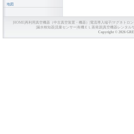
地図
|
HOME
|
再利用真空機器（中古真空装置・機器）
|
電流導入端子
|
マグネトロン
|
漏水検知器
|
流量センサー
|
有機ＥＬ蒸発源
|
真空機器レンタル
Copyright © 2026 GRE