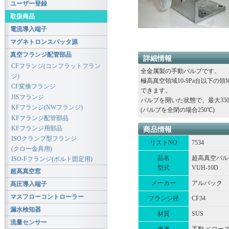
ユーザー登録
取扱商品
電流導入端子
マグネトロンスパッタ源
真空フランジ配管部品
詳細情報
CFフランジ(コンフラットフラン
全金属製の手動バルブです。
ジ)
極高真空領域10-9Pa台以下の
CF変換フランジ
できます。
JISフランジ
バルブを開いた状態で、最大35
KFフランジ(NWフランジ)
(バルブを全閉の場合250℃)
KFフランジ配管部品
KFフランジ用部品
商品情報
ISOクランプ型フランジ
リストNO
7534
(クロー金具用)
品名
超高真空バル
ISO-Fフランジ(ボルト固定用)
型式
VUH-10D
超高真空窓
メーカー
アルバック
高圧導入端子
マスフローコントローラー
フランジ径
CF34
漏水検知器
材質
SUS
流量センサー