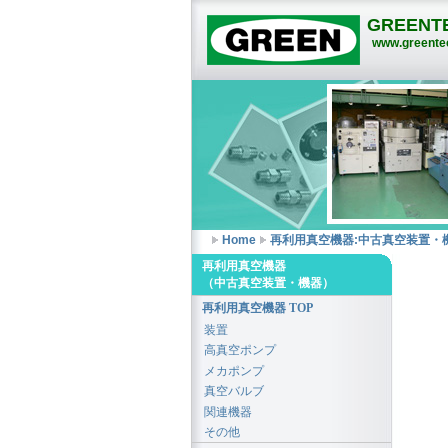
GREENTE
www.greentec
Home
再利用真空機器:中古真空装置・
再利用真空機器
（中古真空装置・機器）
再利用真空機器 TOP
装置
高真空ポンプ
メカポンプ
真空バルブ
関連機器
その他