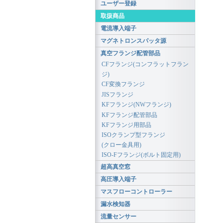
ユーザー登録
取扱商品
電流導入端子
マグネトロンスパッタ源
真空フランジ配管部品
CFフランジ(コンフラットフラン
ジ)
CF変換フランジ
JISフランジ
KFフランジ(NWフランジ)
KFフランジ配管部品
KFフランジ用部品
ISOクランプ型フランジ
(クロー金具用)
ISO-Fフランジ(ボルト固定用)
超高真空窓
高圧導入端子
マスフローコントローラー
漏水検知器
流量センサー