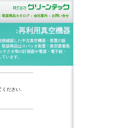
取扱商品カタログ
会社案内
お問い合せ
:再利用真空機器
性能確認した中古真空機器・装置の販
。取扱商品はスパッタ装置・真空蒸着装
ディテクタ等の計測器や電源・電子銃・
しています。
てください.