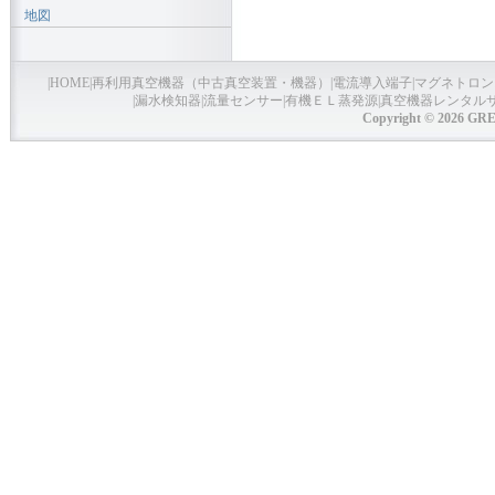
地図
|
HOME
|
再利用真空機器（中古真空装置・機器）
|
電流導入端子
|
マグネトロン
|
漏水検知器
|
流量センサー
|
有機ＥＬ蒸発源
|
真空機器レンタル
Copyright © 2026 GRE