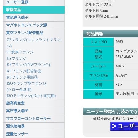
ユーザー登録
ボルト穴径 22mm
取扱商品
ボルト数 8mm
ボルト周径 241.3mm
電流導入端子
マグネトロンスパッタ源
真空フランジ配管部品
商品情報
CFフランジ(コンフラットフラン
リストNO
7663
ジ)
品名
コンダクタン
CF変換フランジ
型式
253A-6-6-2
JISフランジ
KFフランジ(NWフランジ)
メーカー
MKS
KFフランジ配管部品
フランジ径
ASA6”
KFフランジ用部品
ISOクランプ型フランジ
材質
SUS
(クロー金具用)
備考
圧力制御用 コ
ISO-Fフランジ(ボルト固定用)
超高真空窓
高圧導入端子
ユーザー登録がお済みでな
マスフローコントローラー
価格を表示するにはユーザ
漏水検知器
流量センサー