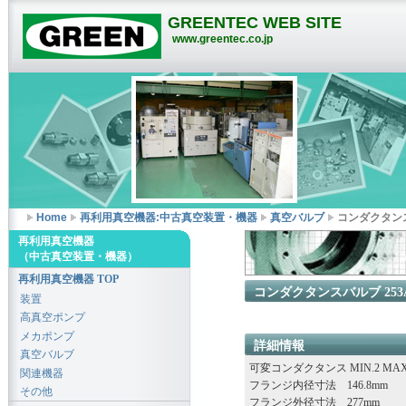
GREENTEC WEB SITE
www.greentec.co.jp
Home
再利用真空機器:中古真空装置・機器
真空バルブ
コンダクタンスバ
再利用真空機器
（中古真空装置・機器）
再利用真空機器 TOP
コンダクタンスバルブ 253A-
装置
高真空ポンプ
メカポンプ
詳細情報
真空バルブ
可変コンダクタンス MIN.2 MAX.21
関連機器
フランジ内径寸法 146.8mm
その他
フランジ外径寸法 277mm