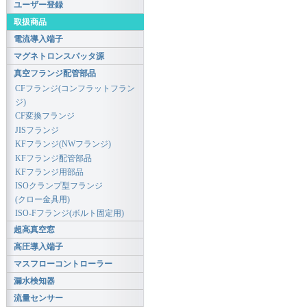
ユーザー登録
取扱商品
電流導入端子
マグネトロンスパッタ源
真空フランジ配管部品
CFフランジ(コンフラットフラン
ジ)
CF変換フランジ
JISフランジ
KFフランジ(NWフランジ)
KFフランジ配管部品
KFフランジ用部品
ISOクランプ型フランジ
(クロー金具用)
ISO-Fフランジ(ボルト固定用)
超高真空窓
高圧導入端子
マスフローコントローラー
漏水検知器
流量センサー