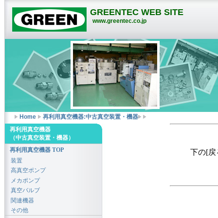
GREENTEC WEB SITE
www.greentec.co.jp
Home
再利用真空機器:中古真空装置・機器
再利用真空機器
（中古真空装置・機器）
再利用真空機器 TOP
下の[
装置
高真空ポンプ
メカポンプ
真空バルブ
関連機器
その他