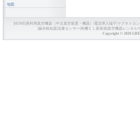
地図
|
HOME
|
再利用真空機器（中古真空装置・機器）
|
電流導入端子
|
マグネトロン
|
漏水検知器
|
流量センサー
|
有機ＥＬ蒸発源
|
真空機器レンタル
Copyright © 2026 GRE