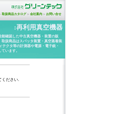
取扱商品カタログ
会社案内
お問い合せ
:再利用真空機器
性能確認した中古真空機器・装置の販
。取扱商品はスパッタ装置・真空蒸着装
ディテクタ等の計測器や電源・電子銃・
しています。
てください.