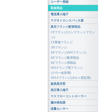
ユーザー登録
取扱商品
電流導入端子
マグネトロンスパッタ源
真空フランジ配管部品
CFフランジ(コンフラットフラン
ジ)
CF変換フランジ
JISフランジ
KFフランジ(NWフランジ)
KFフランジ配管部品
KFフランジ用部品
ISOクランプ型フランジ
(クロー金具用)
ISO-Fフランジ(ボルト固定用)
超高真空窓
高圧導入端子
マスフローコントローラー
漏水検知器
流量センサー