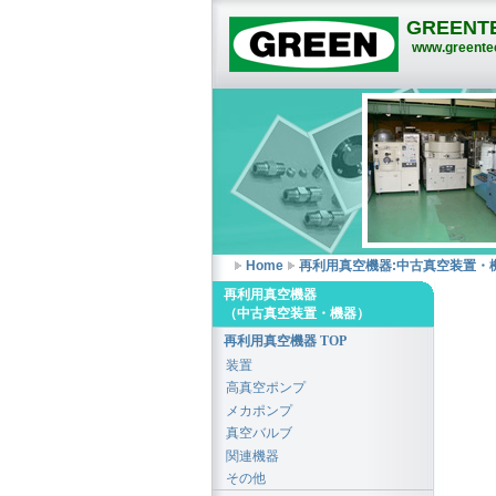
GREENTE
www.greentec
Home
再利用真空機器:中古真空装置・
再利用真空機器
（中古真空装置・機器）
再利用真空機器 TOP
装置
高真空ポンプ
メカポンプ
真空バルブ
関連機器
その他