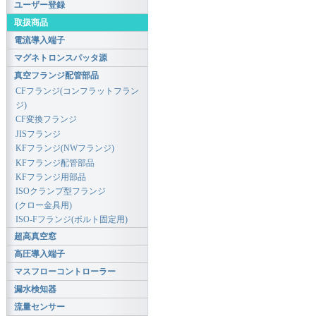
ユーザー登録
取扱商品
電流導入端子
マグネトロンスパッタ源
真空フランジ配管部品
CFフランジ(コンフラットフラン
ジ)
CF変換フランジ
JISフランジ
KFフランジ(NWフランジ)
KFフランジ配管部品
KFフランジ用部品
ISOクランプ型フランジ
(クロー金具用)
ISO-Fフランジ(ボルト固定用)
超高真空窓
高圧導入端子
マスフローコントローラー
漏水検知器
流量センサー