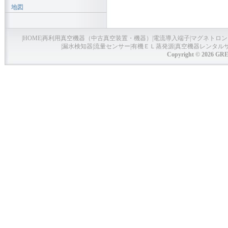
地図
|
HOME
|
再利用真空機器（中古真空装置・機器）
|
電流導入端子
|
マグネトロン
|
漏水検知器
|
流量センサー
|
有機ＥＬ蒸発源
|
真空機器レンタル
Copyright © 2026 GRE