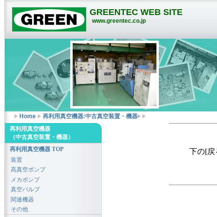
GREENTEC WEB SITE
www.greentec.co.jp
Home
再利用真空機器:中古真空装置・機器
再利用真空機器
（中古真空装置・機器）
再利用真空機器 TOP
下の[
装置
高真空ポンプ
メカポンプ
真空バルブ
関連機器
その他