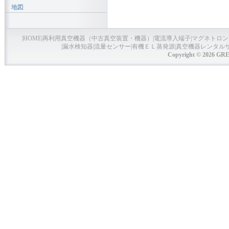
地図
|
HOME
|
再利用真空機器（中古真空装置・機器）
|
電流導入端子
|
マグネトロン
|
漏水検知器
|
流量センサー
|
有機ＥＬ蒸発源
|
真空機器レンタル
Copyright © 2026 GRE