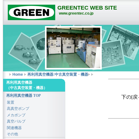
GREENTEC WEB SITE
www.greentec.co.jp
Home
再利用真空機器:中古真空装置・機器
再利用真空機器
（中古真空装置・機器）
再利用真空機器 TOP
下の[
装置
高真空ポンプ
メカポンプ
真空バルブ
関連機器
その他