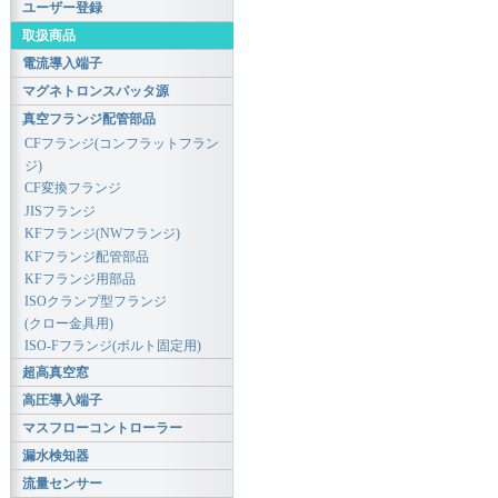
ユーザー登録
取扱商品
電流導入端子
マグネトロンスパッタ源
真空フランジ配管部品
CFフランジ(コンフラットフラン
ジ)
CF変換フランジ
JISフランジ
KFフランジ(NWフランジ)
KFフランジ配管部品
KFフランジ用部品
ISOクランプ型フランジ
(クロー金具用)
ISO-Fフランジ(ボルト固定用)
超高真空窓
高圧導入端子
マスフローコントローラー
漏水検知器
流量センサー