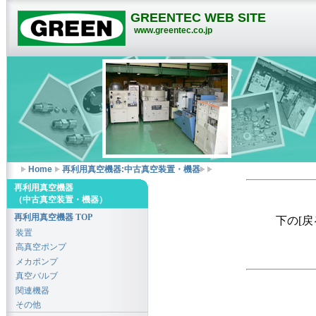
GREENTEC WEB SITE
www.greentec.co.jp
Home
再利用真空機器:中古真空装置・機器
再利用真空機器
（中古真空装置・機器）
再利用真空機器 TOP
下の[
装置
高真空ポンプ
メカポンプ
真空バルブ
関連機器
その他