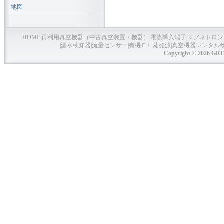
地図
|
HOME
|
再利用真空機器（中古真空装置・機器）
|
電流導入端子
|
マグネトロン
|
漏水検知器
|
流量センサー
|
有機ＥＬ蒸発源
|
真空機器レンタル
Copyright © 2026 GRE