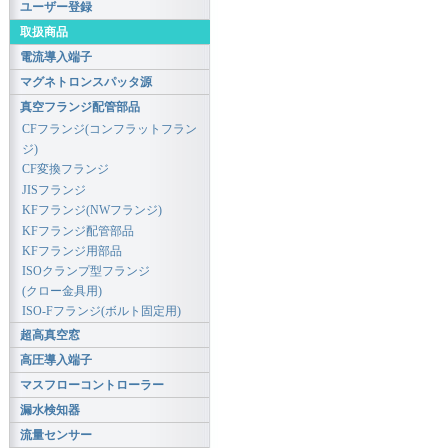
ユーザー登録
取扱商品
電流導入端子
マグネトロンスパッタ源
真空フランジ配管部品
CFフランジ(コンフラットフラン
ジ)
CF変換フランジ
JISフランジ
KFフランジ(NWフランジ)
KFフランジ配管部品
KFフランジ用部品
ISOクランプ型フランジ
(クロー金具用)
ISO-Fフランジ(ボルト固定用)
超高真空窓
高圧導入端子
マスフローコントローラー
漏水検知器
流量センサー