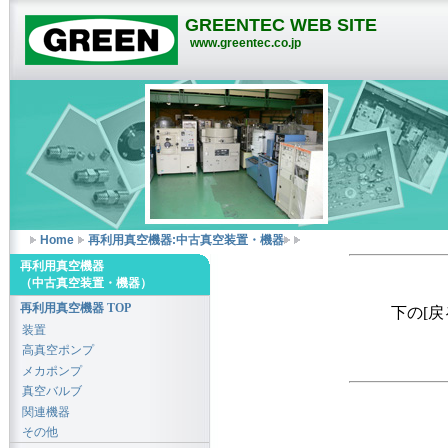
GREENTEC WEB SITE
www.greentec.co.jp
Home
再利用真空機器:中古真空装置・機器
再利用真空機器
（中古真空装置・機器）
再利用真空機器 TOP
下の[
装置
高真空ポンプ
メカポンプ
真空バルブ
関連機器
その他