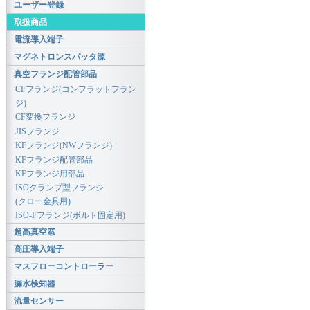
ユーザー登録
取扱商品
電流導入端子
マグネトロンスパッタ源
真空フランジ配管部品
CFフランジ(コンフラットフラン
ジ)
CF変換フランジ
JISフランジ
KFフランジ(NWフランジ)
KFフランジ配管部品
KFフランジ用部品
ISOクランプ型フランジ
(クロー金具用)
ISO-Fフランジ(ボルト固定用)
超高真空窓
高圧導入端子
マスフローコントローラー
漏水検知器
流量センサー