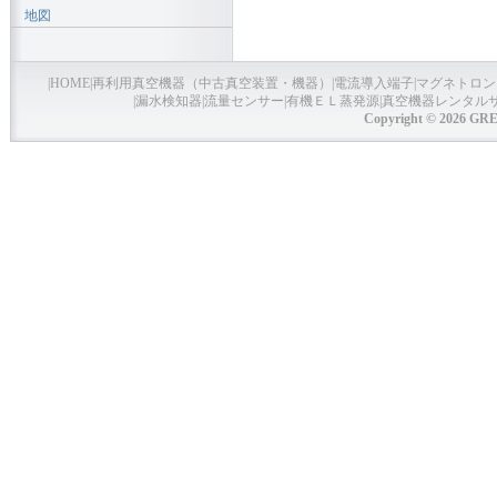
地図
|
HOME
|
再利用真空機器（中古真空装置・機器）
|
電流導入端子
|
マグネトロン
|
漏水検知器
|
流量センサー
|
有機ＥＬ蒸発源
|
真空機器レンタル
Copyright © 2026 GRE