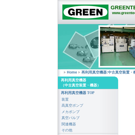
GREENTE
www.greentec
Home
再利用真空機器:中古真空装置・
再利用真空機器
（中古真空装置・機器）
再利用真空機器 TOP
装置
高真空ポンプ
メカポンプ
真空バルブ
関連機器
その他