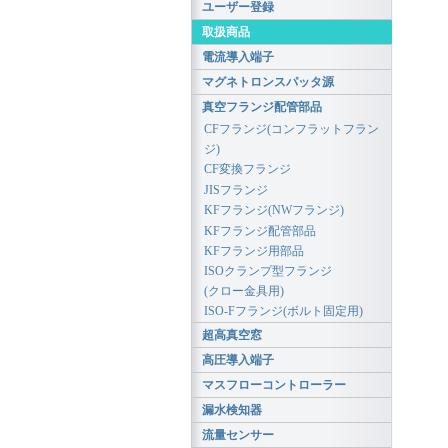
ユーザー登録
取扱商品
電流導入端子
マグネトロンスパッタ源
真空フランジ配管部品
CFフランジ(コンフラットフラン
ジ)
CF変換フランジ
JISフランジ
KFフランジ(NWフランジ)
KFフランジ配管部品
KFフランジ用部品
ISOクランプ型フランジ
(クロー金具用)
ISO-Fフランジ(ボルト固定用)
超高真空窓
高圧導入端子
マスフローコントローラー
漏水検知器
流量センサー