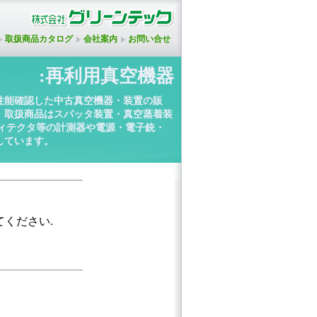
取扱商品カタログ
会社案内
お問い合せ
:再利用真空機器
性能確認した中古真空機器・装置の販
。取扱商品はスパッタ装置・真空蒸着装
ディテクタ等の計測器や電源・電子銃・
しています。
てください.