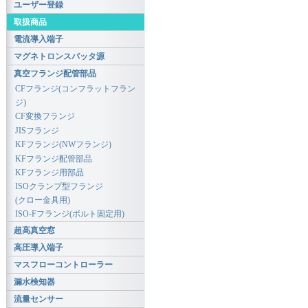
ユーザー登録
取扱商品
電流導入端子
マグネトロンスパッタ源
真空フランジ配管部品
CFフランジ(コンフラットフラン
ジ)
CF変換フランジ
JISフランジ
KFフランジ(NWフランジ)
KFフランジ配管部品
KFフランジ用部品
ISOクランプ型フランジ
(クロー金具用)
ISO-Fフランジ(ボルト固定用)
超高真空窓
高圧導入端子
マスフローコントローラー
漏水検知器
流量センサー