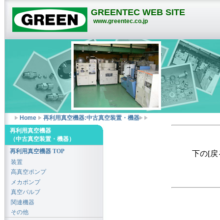
GREENTEC WEB SITE
www.greentec.co.jp
Home
再利用真空機器:中古真空装置・機器
再利用真空機器
（中古真空装置・機器）
再利用真空機器 TOP
下の[
装置
高真空ポンプ
メカポンプ
真空バルブ
関連機器
その他