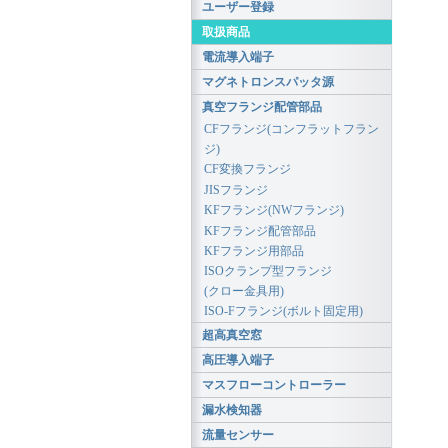
ユーザー登録
取扱商品
電流導入端子
マグネトロンスパッタ源
真空フランジ配管部品
CFフランジ(コンフラットフラン
ジ)
CF変換フランジ
JISフランジ
KFフランジ(NWフランジ)
KFフランジ配管部品
KFフランジ用部品
ISOクランプ型フランジ
(クロー金具用)
ISO-Fフランジ(ボルト固定用)
超高真空窓
高圧導入端子
マスフローコントローラー
漏水検知器
流量センサー