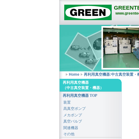
GREENTE
www.greentec
Home
再利用真空機器:中古真空装置・
再利用真空機器
（中古真空装置・機器）
再利用真空機器 TOP
装置
高真空ポンプ
メカポンプ
真空バルブ
関連機器
その他