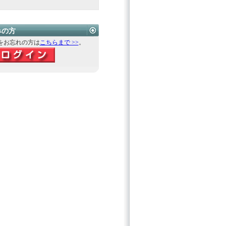
みの方
をお忘れの方は
こちらまで >>
。