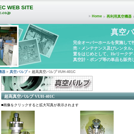
C WEB SITE
.co.jp
Home
再利用真空機器
真空バ
完全オーバーホールを実施して
売・メンテナンス及びレンタル
置をはじめとして、Heリーク
真空計・ポンプ等の単品も販売
機器
真空バルブ
超高真空バルブ VUH-401C
超高真空バルブ VUH-401C
■画像をクリックすると拡大写真が表示されます