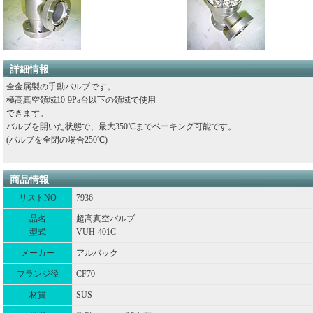
詳細情報
全金属製の手動バルブです。
極高真空領域10-9Pa台以下の領域で使用
できます。
バルブを開いた状態で、最大350℃までベーキング可能です。
(バルブを全閉の場合250℃)
商品情報
リストNO
7936
品名
超高真空バルブ
型式
VUH-401C
メーカー
アルバック
フランジ径
CF70
材質
SUS