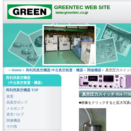
GREENTEC WEB SITE
www.greentec.co.jp
Home
再利用真空機器:中古真空装置・機器
関連機器
真空圧力スイッチ 
再利用真空機器
（中古真空装置・機器）
再利用真空機器 TOP
真空圧力スイッチ 954-773
装置
高真空ポンプ
■画像をクリックすると拡大写真
メカポンプ
真空バルブ
関連機器
その他