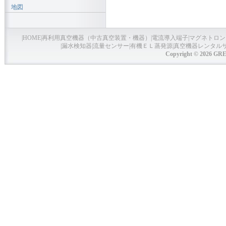
地図
|
HOME
|
再利用真空機器（中古真空装置・機器）
|
電流導入端子
|
マグネトロン
|
漏水検知器
|
流量センサー
|
有機ＥＬ蒸発源
|
真空機器レンタル
Copyright © 2026 GRE