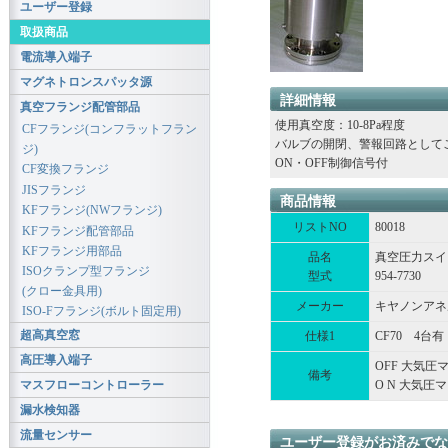
ユーザー登録
取扱商品
電流導入端子
マグネトロンスパッタ源
詳細情報
真空フランジ配管部品
使用真空度：10-8Pa程度
CFフランジ(コンフラットフラン
バルブの開閉、警報回路として
ジ)
ON・OFF制御信号付
CF変換フランジ
JISフランジ
商品情報
KFフランジ(NWフランジ)
リストNO
80018
KFフランジ配管部品
KFフランジ用部品
品名
真空圧力スイ
ISOクランプ型フランジ
型式
954-7730
(クロー金具用)
メーカー
キヤノンアネ
ISO-Fフランジ(ボルト固定用)
超高真空窓
仕様1
CF70 4台有
高圧導入端子
OFF 大気圧マイ
備考
マスフローコントローラー
O N 大気圧マ
漏水検知器
流量センサー
ユーザー登録がお済みでな