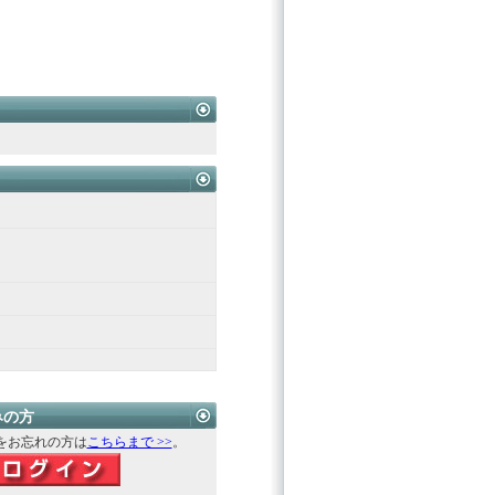
みの方
をお忘れの方は
こちらまで >>
。