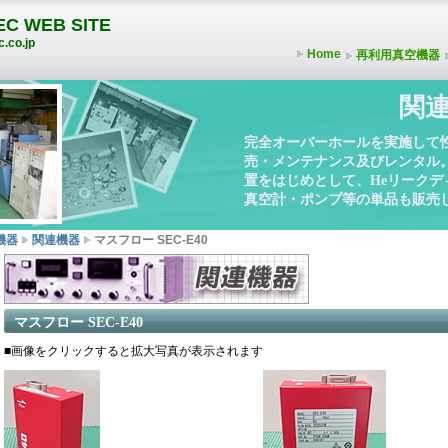
C WEB SITE
.co.jp
Home
再利用真空機器
関
完全オーバーホールを実施して
売・メンテナンス及びレンタル
置をはじめとして、Heリーク
真空計・ポンプ等の単品も販売
機器
関連機器
マスフロー SEC-E40
マスフロー SEC-E40
■画像をクリックすると拡大写真が表示されます