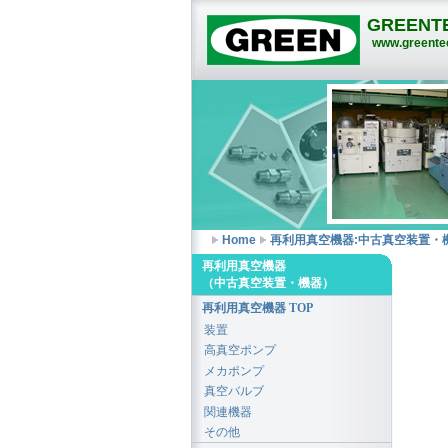
GREENTE
www.greentec
Home
再利用真空機器:中古真空装置・
再利用真空機器
（中古真空装置・機器）
再利用真空機器 TOP
装置
高真空ポンプ
メカポンプ
真空バルブ
関連機器
その他