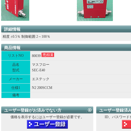
詳細情報
精度 ±0.5％ 制御範囲 2～100％
商品情報
リストNO
80039
品名
マスフロー
型式
SEC-E40
メーカー
エステック
仕様1
N2 200SCCM
備考
ユーザー登録がお済みでない方
ユーザー登録済
価格を表示するにはユーザー登録が必要です。
ID、パスワード