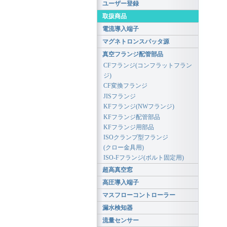
ユーザー登録
取扱商品
電流導入端子
マグネトロンスパッタ源
真空フランジ配管部品
CFフランジ(コンフラットフラン
ジ)
CF変換フランジ
JISフランジ
KFフランジ(NWフランジ)
KFフランジ配管部品
KFフランジ用部品
ISOクランプ型フランジ
(クロー金具用)
ISO-Fフランジ(ボルト固定用)
超高真空窓
高圧導入端子
マスフローコントローラー
漏水検知器
流量センサー