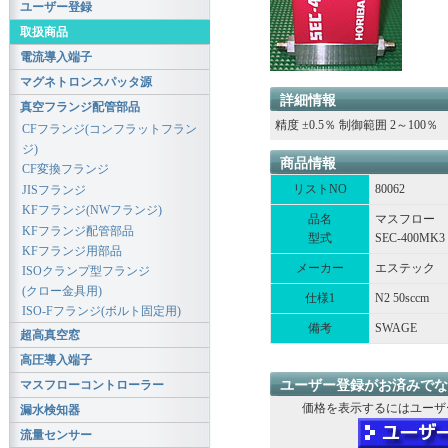
ユーザー登録
取扱商品
電流導入端子
マグネトロンスパッタ源
詳細情報
真空フランジ配管部品
精度 ±0.5％ 制御範囲 2～100％
CFフランジ(コンフラットフラン
ジ)
商品情報
CF変換フランジ
リストNO
80062
JISフランジ
KFフランジ(NWフランジ)
品名
マスフロー
KFフランジ配管部品
型式
SEC-400MK3
KFフランジ用部品
メーカー
エステック
ISOクランプ型フランジ
(クロー金具用)
仕様1
N2 50sccm
ISO-Fフランジ(ボルト固定用)
備考
SWAGE
超高真空窓
高圧導入端子
マスフローコントローラー
ユーザー登録がお済みでな
価格を表示するにはユーザ
漏水検知器
流量センサー