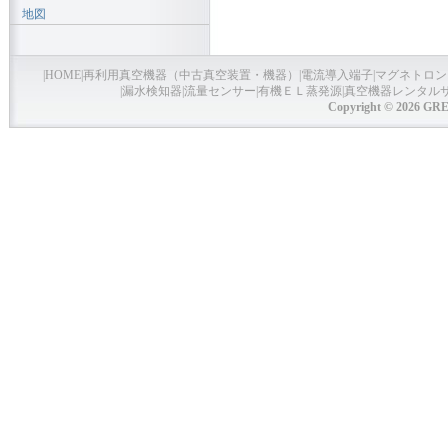
地図
|
HOME
|
再利用真空機器（中古真空装置・機器）
|
電流導入端子
|
マグネトロン
|
漏水検知器
|
流量センサー
|
有機ＥＬ蒸発源
|
真空機器レンタル
Copyright © 2026 GRE