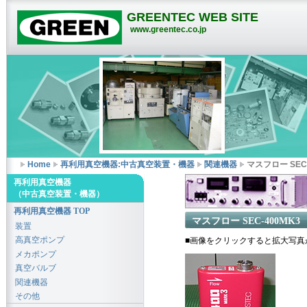
GREENTEC WEB SITE
www.greentec.co.jp
Home
再利用真空機器:中古真空装置・機器
関連機器
マスフロー SEC-
再利用真空機器
（中古真空装置・機器）
再利用真空機器 TOP
マスフロー SEC-400MK3
装置
高真空ポンプ
■画像をクリックすると拡大写真
メカポンプ
真空バルブ
関連機器
その他