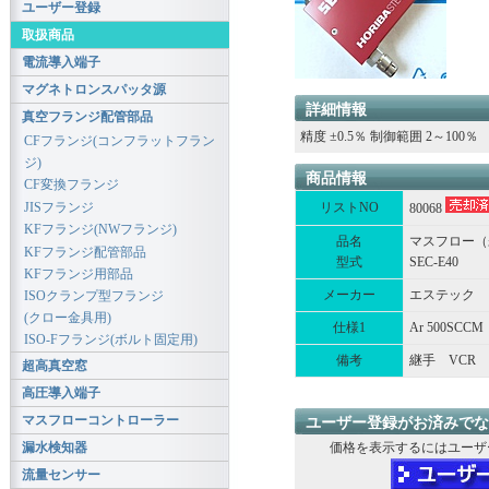
ユーザー登録
取扱商品
電流導入端子
マグネトロンスパッタ源
詳細情報
真空フランジ配管部品
精度 ±0.5％ 制御範囲 2～100％
CFフランジ(コンフラットフラン
ジ)
商品情報
CF変換フランジ
JISフランジ
リストNO
80068
KFフランジ(NWフランジ)
品名
マスフロー（
KFフランジ配管部品
型式
SEC-E40
KFフランジ用部品
メーカー
エステック
ISOクランプ型フランジ
(クロー金具用)
仕様1
Ar 500SCCM
ISO-Fフランジ(ボルト固定用)
備考
継手 VCR
超高真空窓
高圧導入端子
マスフローコントローラー
ユーザー登録がお済みでな
漏水検知器
価格を表示するにはユーザ
流量センサー