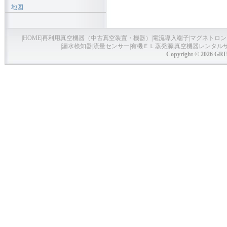
地図
|
HOME
|
再利用真空機器（中古真空装置・機器）
|
電流導入端子
|
マグネトロン
|
漏水検知器
|
流量センサー
|
有機ＥＬ蒸発源
|
真空機器レンタル
Copyright © 2026 GRE