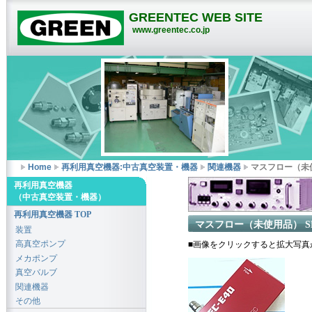
GREENTEC WEB SITE
www.greentec.co.jp
Home
再利用真空機器:中古真空装置・機器
関連機器
マスフロー（未使
再利用真空機器
（中古真空装置・機器）
再利用真空機器 TOP
マスフロー（未使用品） SE
装置
高真空ポンプ
■画像をクリックすると拡大写真
メカポンプ
真空バルブ
関連機器
その他