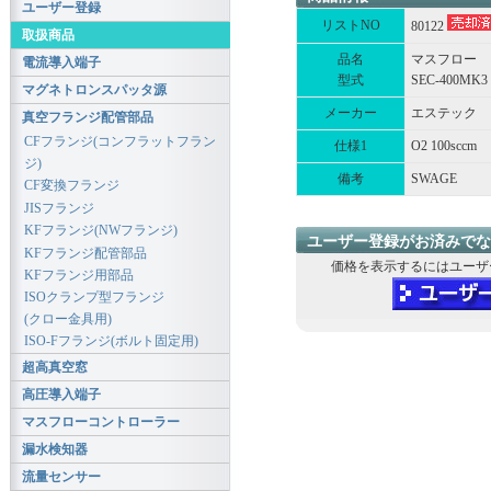
ユーザー登録
リストNO
80122
取扱商品
品名
マスフロー
電流導入端子
型式
SEC-400MK3
マグネトロンスパッタ源
メーカー
エステック
真空フランジ配管部品
CFフランジ(コンフラットフラン
仕様1
O2 100sccm
ジ)
備考
SWAGE
CF変換フランジ
JISフランジ
KFフランジ(NWフランジ)
ユーザー登録がお済みでな
KFフランジ配管部品
価格を表示するにはユーザ
KFフランジ用部品
ISOクランプ型フランジ
(クロー金具用)
ISO-Fフランジ(ボルト固定用)
超高真空窓
高圧導入端子
マスフローコントローラー
漏水検知器
流量センサー