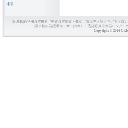
地図
|
HOME
|
再利用真空機器（中古真空装置・機器）
|
電流導入端子
|
マグネトロン
|
漏水検知器
|
流量センサー
|
有機ＥＬ蒸発源
|
真空機器レンタル
Copyright © 2026 GRE