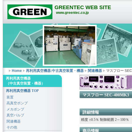
GREENTEC WEB SITE
www.greentec.co.jp
Home
再利用真空機器:中古真空装置・機器
関連機器
マスフロー SEC-
再利用真空機器
（中古真空装置・機器）
再利用真空機器 TOP
マスフロー SEC-400MK3
装置
高真空ポンプ
メカポンプ
詳細情報
真空バルブ
精度 ±0.5％ 制御範囲 2～100％
関連機器
その他
商品情報