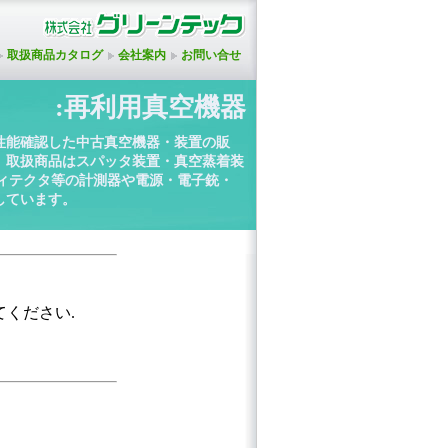
取扱商品カタログ
会社案内
お問い合せ
:再利用真空機器
性能確認した中古真空機器・装置の販
。取扱商品はスパッタ装置・真空蒸着装
ディテクタ等の計測器や電源・電子銃・
しています。
てください.