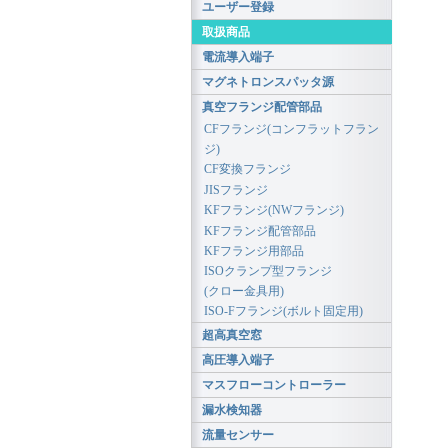
ユーザー登録
取扱商品
電流導入端子
マグネトロンスパッタ源
真空フランジ配管部品
CFフランジ(コンフラットフラン
ジ)
CF変換フランジ
JISフランジ
KFフランジ(NWフランジ)
KFフランジ配管部品
KFフランジ用部品
ISOクランプ型フランジ
(クロー金具用)
ISO-Fフランジ(ボルト固定用)
超高真空窓
高圧導入端子
マスフローコントローラー
漏水検知器
流量センサー