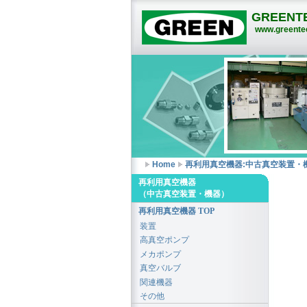
GREENTE
www.greentec
Home
再利用真空機器:中古真空装置・
再利用真空機器
（中古真空装置・機器）
再利用真空機器 TOP
装置
高真空ポンプ
メカポンプ
真空バルブ
関連機器
その他