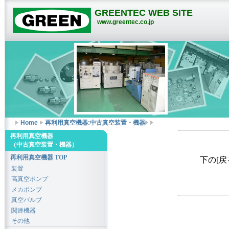
GREENTEC WEB SITE
www.greentec.co.jp
Home
再利用真空機器:中古真空装置・機器
再利用真空機器
（中古真空装置・機器）
再利用真空機器 TOP
下の[
装置
高真空ポンプ
メカポンプ
真空バルブ
関連機器
その他