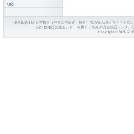
地図
|
HOME
|
再利用真空機器（中古真空装置・機器）
|
電流導入端子
|
マグネトロン
|
漏水検知器
|
流量センサー
|
有機ＥＬ蒸発源
|
真空機器レンタル
Copyright © 2026 GRE