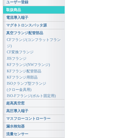
ユーザー登録
取扱商品
電流導入端子
マグネトロンスパッタ源
真空フランジ配管部品
CFフランジ(コンフラットフラン
ジ)
CF変換フランジ
JISフランジ
KFフランジ(NWフランジ)
KFフランジ配管部品
KFフランジ用部品
ISOクランプ型フランジ
(クロー金具用)
ISO-Fフランジ(ボルト固定用)
超高真空窓
高圧導入端子
マスフローコントローラー
漏水検知器
流量センサー