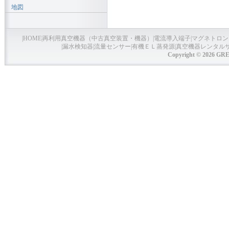
地図
|
HOME
|
再利用真空機器（中古真空装置・機器）
|
電流導入端子
|
マグネトロン
|
漏水検知器
|
流量センサー
|
有機ＥＬ蒸発源
|
真空機器レンタル
Copyright © 2026 GRE