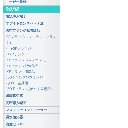
ユーザー登録
取扱商品
電流導入端子
マグネトロンスパッタ源
真空フランジ配管部品
CFフランジ(コンフラットフラン
ジ)
CF変換フランジ
JISフランジ
KFフランジ(NWフランジ)
KFフランジ配管部品
KFフランジ用部品
ISOクランプ型フランジ
(クロー金具用)
ISO-Fフランジ(ボルト固定用)
超高真空窓
高圧導入端子
マスフローコントローラー
漏水検知器
流量センサー