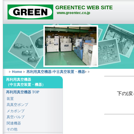
GREENTEC WEB SITE
www.greentec.co.jp
Home
再利用真空機器:中古真空装置・機器
再利用真空機器
（中古真空装置・機器）
再利用真空機器 TOP
下の[
装置
高真空ポンプ
メカポンプ
真空バルブ
関連機器
その他