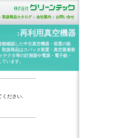
取扱商品カタログ
会社案内
お問い合せ
:再利用真空機器
性能確認した中古真空機器・装置の販
。取扱商品はスパッタ装置・真空蒸着装
ディテクタ等の計測器や電源・電子銃・
しています。
てください.