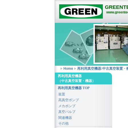
GREENTE
www.greentec
Home
再利用真空機器:中古真空装置・
再利用真空機器
（中古真空装置・機器）
再利用真空機器 TOP
装置
高真空ポンプ
メカポンプ
真空バルブ
関連機器
その他