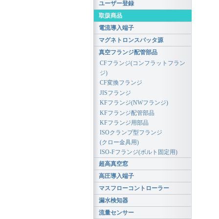
ユーザー登録
取扱商品
電流導入端子
マグネトロンスパッタ源
真空フランジ配管部品
CFフランジ(コンフラットフラン
ジ)
CF変換フランジ
JISフランジ
KFフランジ(NWフランジ)
KFフランジ配管部品
KFフランジ用部品
ISOクランプ型フランジ
(クロー金具用)
ISO-Fフランジ(ボルト固定用)
超高真空窓
高圧導入端子
マスフローコントローラー
漏水検知器
流量センサー