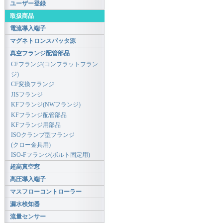
ユーザー登録
取扱商品
電流導入端子
マグネトロンスパッタ源
真空フランジ配管部品
CFフランジ(コンフラットフラン
ジ)
CF変換フランジ
JISフランジ
KFフランジ(NWフランジ)
KFフランジ配管部品
KFフランジ用部品
ISOクランプ型フランジ
(クロー金具用)
ISO-Fフランジ(ボルト固定用)
超高真空窓
高圧導入端子
マスフローコントローラー
漏水検知器
流量センサー