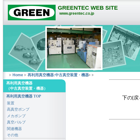
GREENTEC WEB SITE
www.greentec.co.jp
Home
再利用真空機器:中古真空装置・機器
再利用真空機器
（中古真空装置・機器）
再利用真空機器 TOP
下の[
装置
高真空ポンプ
メカポンプ
真空バルブ
関連機器
その他