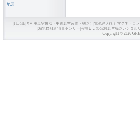
地図
|
HOME
|
再利用真空機器（中古真空装置・機器）
|
電流導入端子
|
マグネトロン
|
漏水検知器
|
流量センサー
|
有機ＥＬ蒸発源
|
真空機器レンタル
Copyright © 2026 GRE