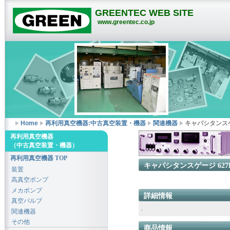
GREENTEC WEB SITE
www.greentec.co.jp
Home
再利用真空機器:中古真空装置・機器
関連機器
キャパシタンスゲー
再利用真空機器
（中古真空装置・機器）
再利用真空機器 TOP
キャパシタンスゲージ 627B
装置
高真空ポンプ
メカポンプ
詳細情報
真空バルブ
.
関連機器
その他
商品情報