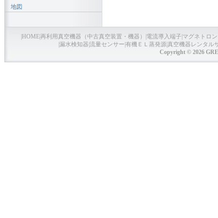
地図
|
HOME
|
再利用真空機器（中古真空装置・機器）
|
電流導入端子
|
マグネトロン
|
漏水検知器
|
流量センサー
|
有機ＥＬ蒸発源
|
真空機器レンタル
Copyright © 2026 GRE