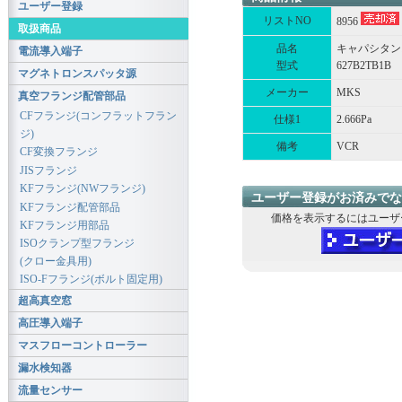
ユーザー登録
リストNO
8956
取扱商品
品名
キャパシタン
電流導入端子
型式
627B2TB1B
マグネトロンスパッタ源
メーカー
MKS
真空フランジ配管部品
CFフランジ(コンフラットフラン
仕様1
2.666Pa
ジ)
備考
VCR
CF変換フランジ
JISフランジ
KFフランジ(NWフランジ)
ユーザー登録がお済みでな
KFフランジ配管部品
価格を表示するにはユーザ
KFフランジ用部品
ISOクランプ型フランジ
(クロー金具用)
ISO-Fフランジ(ボルト固定用)
超高真空窓
高圧導入端子
マスフローコントローラー
漏水検知器
流量センサー