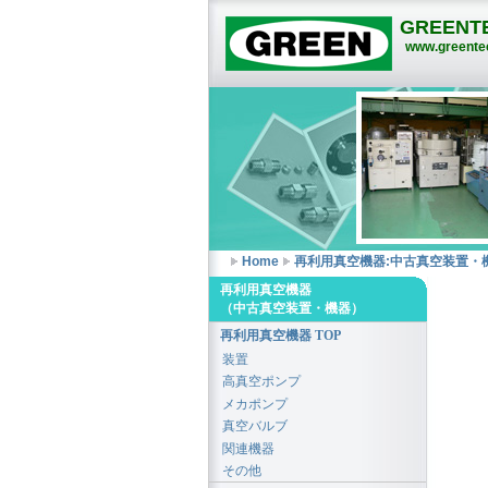
GREENTE
www.greentec
Home
再利用真空機器:中古真空装置・
再利用真空機器
（中古真空装置・機器）
再利用真空機器 TOP
装置
高真空ポンプ
メカポンプ
真空バルブ
関連機器
その他