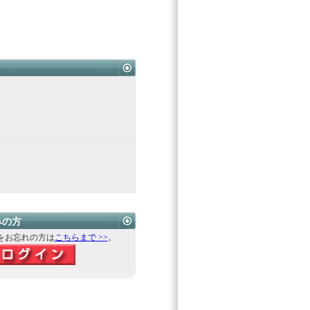
みの方
をお忘れの方は
こちらまで >>
。