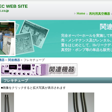
C WEB SITE
.co.jp
Home
再利用真空機器
関
完全オーバーホールを実施して
売・メンテナンス及びレンタル
置をはじめとして、Heリーク
真空計・ポンプ等の単品も販売
機器
関連機器
フレキチューブ
フレキチューブ
■画像をクリックすると拡大写真が表示されます