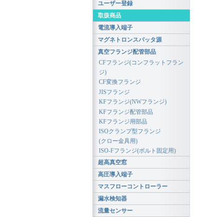
ユーザー登録
取扱商品
電流導入端子
マグネトロンスパッタ源
真空フランジ配管部品
CFフランジ(コンフラットフラン
ジ)
CF変換フランジ
JISフランジ
KFフランジ(NWフランジ)
KFフランジ配管部品
KFフランジ用部品
ISOクランプ型フランジ
(クロー金具用)
ISO-Fフランジ(ボルト固定用)
超高真空窓
高圧導入端子
マスフローコントローラー
漏水検知器
流量センサー