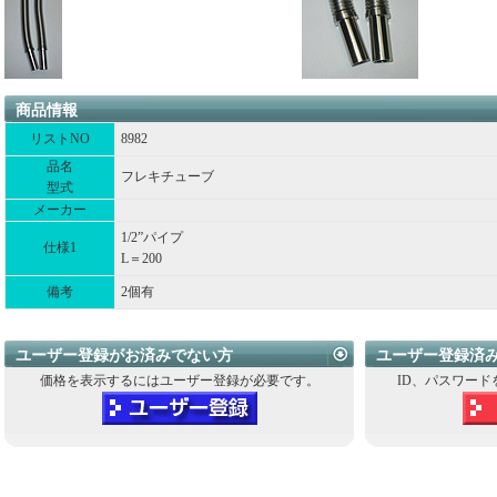
商品情報
リストNO
8982
品名
フレキチューブ
型式
メーカー
1/2”パイプ
仕様1
L＝200
備考
2個有
ユーザー登録がお済みでない方
ユーザー登録済
価格を表示するにはユーザー登録が必要です。
ID、パスワード