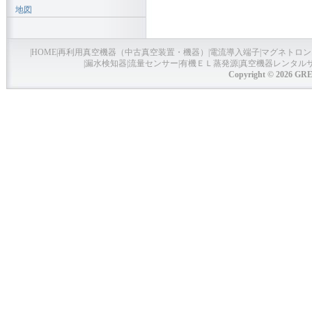
地図
|
HOME
|
再利用真空機器（中古真空装置・機器）
|
電流導入端子
|
マグネトロン
|
漏水検知器
|
流量センサー
|
有機ＥＬ蒸発源
|
真空機器レンタル
Copyright © 2026 GRE