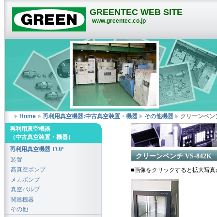
GREENTEC WEB SITE
www.greentec.co.jp
Home
再利用真空機器:中古真空装置・機器
その他機器
クリーンベンチ 
再利用真空機器
（中古真空装置・機器）
再利用真空機器 TOP
クリーンベンチ VS-842K
装置
高真空ポンプ
■画像をクリックすると拡大写真
メカポンプ
真空バルブ
関連機器
その他