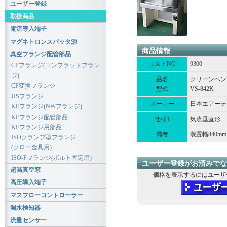
ユーザー登録
取扱商品
電流導入端子
マグネトロンスパッタ源
商品情報
真空フランジ配管部品
リストNO
9300
CFフランジ(コンフラットフラン
ジ)
品名
クリーンベン
CF変換フランジ
型式
VS-842K
JISフランジ
メーカー
日本エアーテ
KFフランジ(NWフランジ)
KFフランジ配管部品
仕様1
気流垂直形
KFフランジ用部品
備考
装置幅840m
ISOクランプ型フランジ
(クロー金具用)
ISO-Fフランジ(ボルト固定用)
ユーザー登録がお済みでな
超高真空窓
価格を表示するにはユーザ
高圧導入端子
マスフローコントローラー
漏水検知器
流量センサー