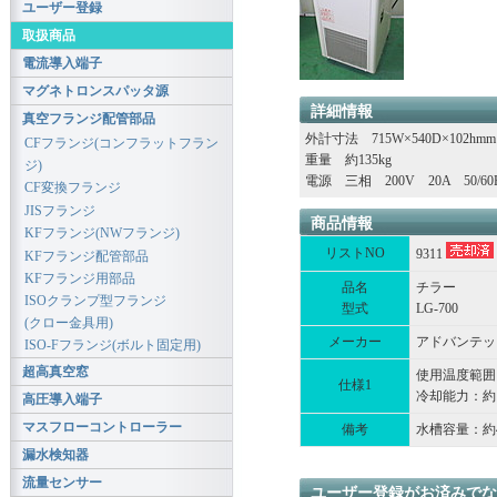
ユーザー登録
取扱商品
電流導入端子
マグネトロンスパッタ源
詳細情報
真空フランジ配管部品
外計寸法 715W×540D×102hmm
CFフランジ(コンフラットフラン
重量 約135kg
ジ)
電源 三相 200V 20A 50/60
CF変換フランジ
JISフランジ
商品情報
KFフランジ(NWフランジ)
リストNO
9311
KFフランジ配管部品
KFフランジ用部品
品名
チラー
ISOクランプ型フランジ
型式
LG-700
(クロー金具用)
メーカー
アドバンテッ
ISO-Fフランジ(ボルト固定用)
超高真空窓
使用温度範囲：
仕様1
冷却能力：約130
高圧導入端子
マスフローコントローラー
備考
水槽容量：約4
漏水検知器
流量センサー
ユーザー登録がお済みでな