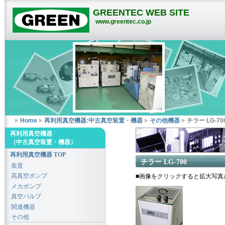
GREENTEC WEB SITE
www.greentec.co.jp
Home
再利用真空機器:中古真空装置・機器
その他機器
チラー LG-70
再利用真空機器
（中古真空装置・機器）
再利用真空機器 TOP
チラー LG-700
装置
高真空ポンプ
■画像をクリックすると拡大写真
メカポンプ
真空バルブ
関連機器
その他