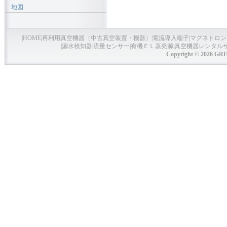
地図
|
HOME
|
再利用真空機器（中古真空装置・機器）
|
電流導入端子
|
マグネトロン
|
漏水検知器
|
流量センサー
|
有機ＥＬ蒸発源
|
真空機器レンタル
Copyright © 2026 GRE