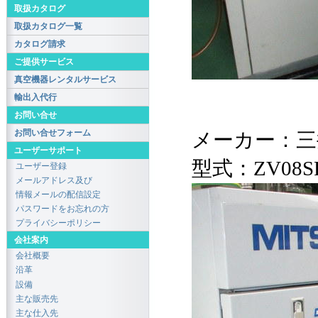
取扱カタログ
取扱カタログ一覧
カタログ請求
ご提供サービス
真空機器レンタルサービス
輸出入代行
お問い合せ
お問い合せフォーム
メーカー：三
ユーザーサポート
型式：ZV08S
ユーザー登録
メールアドレス及び
情報メールの配信設定
パスワードをお忘れの方
プライバシーポリシー
会社案内
会社概要
沿革
設備
主な販売先
主な仕入先